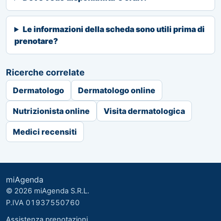
Le informazioni della scheda sono utili prima di
prenotare?
Ricerche correlate
Dermatologo
Dermatologo online
Nutrizionista online
Visita dermatologica
Medici recensiti
miAgenda
© 2026 miAgenda S.R.L.
P.IVA 01937550760
Assistenza prenotazioni