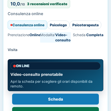
10,0
3 recensioni verificate
/10
Consulenza online
Consulenza online
Psicologo
Psicoterapeuta
Prenotazione
Online
Modalita'
Video-
Scheda
Completa
consulto
Visita
ON LINE
Video-consulto prenotabile
Apri la scheda per scegliere gli orari disponibili da
remoto.
Scheda