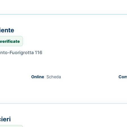
iente
verificate
anto-Fuorigrotta 116
Online
Scheda
Com
ieri