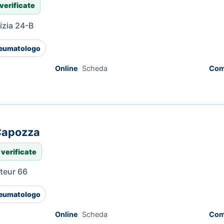
verificate
izia 24-B
eumatologo
Online
Scheda
Com
 Capozza
 verificate
teur 66
eumatologo
Online
Scheda
Com