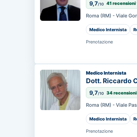
9,7
41 recensioni 
/10
Roma (RM) - Viale Gor
Medico Internista
R
Prenotazione
Medico Internista
Dott. Riccardo
9,7
34 recensioni
/10
Roma (RM) - Viale Pas
Medico Internista
R
Prenotazione