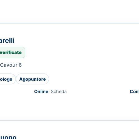
arelli
verificate
a Cavour 6
ologo
Agopuntore
Online
Scheda
Com
Buono