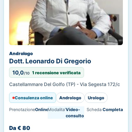
Andrologo
Dott. Leonardo Di Gregorio
10,0
1 recensione verificata
/10
Castellammare Del Golfo (TP) - Via Segesta 172/c
Consulenza online
Andrologo
Urologo
Prenotazione
Online
Modalita'
Video-
Scheda
Completa
consulto
Da € 80